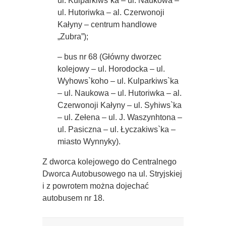
ul. Kulparkiws`ka – ul. Naukowa –
ul. Hutoriwka – al. Czerwonoji
Kałyny – centrum handlowe
„Zubra”);
– bus nr 68 (Główny dworzec
kolejowy – ul. Horodocka – ul.
Wyhows`koho – ul. Kulparkiws`ka
– ul. Naukowa – ul. Hutoriwka – al.
Czerwonoji Kałyny – ul. Syhiws`ka
– ul. Zełena – ul. J. Waszynhtona –
ul. Pasiczna – ul. Łyczakiws`ka –
miasto Wynnyky).
Z dworca kolejowego do Centralnego
Dworca Autobusowego na ul. Stryjskiej
i z powrotem można dojechać
autobusem nr 18.