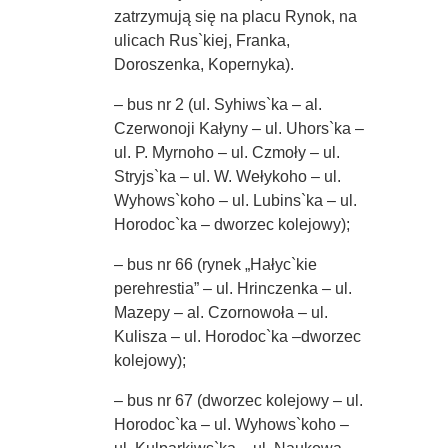
zatrzymują się na placu Rynok, na
ulicach Rus`kiej, Franka,
Doroszenka, Kopernyka).
– bus nr 2 (ul. Syhiws`ka – al.
Czerwonoji Kałyny – ul. Uhors`ka –
ul. P. Myrnoho – ul. Czmoły – ul.
Stryjs`ka – ul. W. Wełykoho – ul.
Wyhows`koho – ul. Lubins`ka – ul.
Horodoc`ka – dworzec kolejowy);
– bus nr 66 (rynek „Hałyc`kie
perehrestia” – ul. Hrinczenka – ul.
Mazepy – al. Czornowoła – ul.
Kulisza – ul. Horodoc`ka –dworzec
kolejowy);
– bus nr 67 (dworzec kolejowy – ul.
Horodoc`ka – ul. Wyhows`koho –