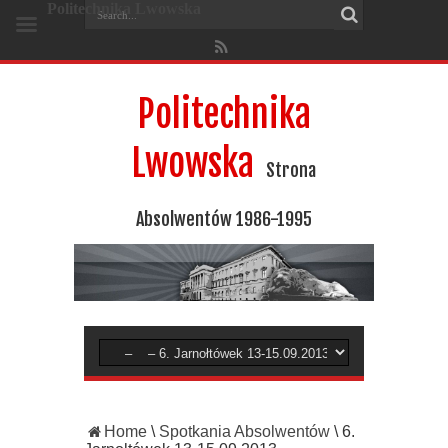
Politechnika Lwowska
Politechnika
Lwowska
Strona
Absolwentów 1986-1995
Home
\
Spotkania Absolwentów
\
6.