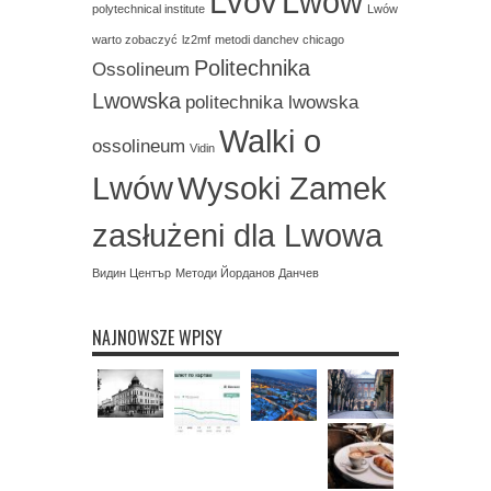
Lvov
Lwów
polytechnical institute
Lwów
warto zobaczyć
lz2mf
metodi danchev chicago
Politechnika
Ossolineum
Lwowska
politechnika lwowska
Walki o
ossolineum
Vidin
Lwów
Wysoki Zamek
zasłużeni dla Lwowa
Видин Център
Методи Йорданов Данчев
NAJNOWSZE WPISY