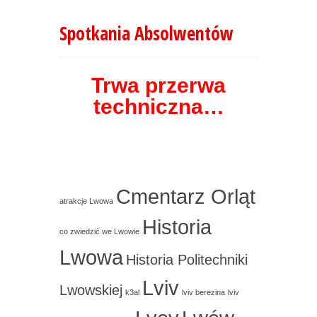
Spotkania Absolwentów
Trwa przerwa
techniczna…
Cmentarz Orląt
atrakcje Lwowa
Historia
co zwiedzić we Lwowie
Lwowa
Historia Politechniki
Lviv
Lwowskiej
k3al
lviv berezina
lviv