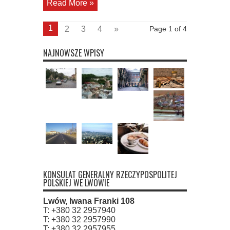
Read More »
1
2
3
4
»
Page 1 of 4
NAJNOWSZE WPISY
KONSULAT GENERALNY RZECZYPOSPOLITEJ
POLSKIEJ WE LWOWIE
Lwów, Iwana Franki 108
T: +380 32 2957940
T: +380 32 2957990
T: +380 32 2957955