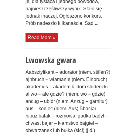
jej dla tysiąca i jednego powodów,
najnieszczęśliwszy wynik. Stało się
jednak inaczej. Ogłoszono konkurs.
Prób nadeszło kilkanaście. Sąd ...
Read More »
Lwowska gwara
Aabsztyfikant – adorator (niem. stiffen?)
ajnbruch – włamanie (niem. Einbruch)
akademus – akademik, dom studencki
aliwo – ale gdzie? (niem. wo – gdzie)
ancug – ubiór (niem. Anzug – garnitur)
aus – koniec (niem. Aus) Bbaciar –
łobuz bałak – rozmowa, gadka badyl –
chwast bajer – kłamstwo bajgiel –
obwarzanek lub bułka (sic!) (jid.)