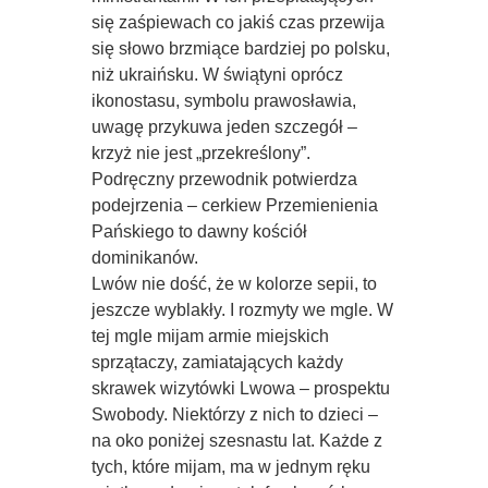
się zaśpiewach co jakiś czas przewija
się słowo brzmiące bardziej po polsku,
niż ukraińsku. W świątyni oprócz
ikonostasu, symbolu prawosławia,
uwagę przykuwa jeden szczegół –
krzyż nie jest „przekreślony”.
Podręczny przewodnik potwierdza
podejrzenia – cerkiew Przemienienia
Pańskiego to dawny kościół
dominikanów.
Lwów nie dość, że w kolorze sepii, to
jeszcze wyblakły. I rozmyty we mgle. W
tej mgle mijam armie miejskich
sprzątaczy, zamiatających każdy
skrawek wizytówki Lwowa – prospektu
Swobody. Niektórzy z nich to dzieci –
na oko poniżej szesnastu lat. Każde z
tych, które mijam, ma w jednym ręku