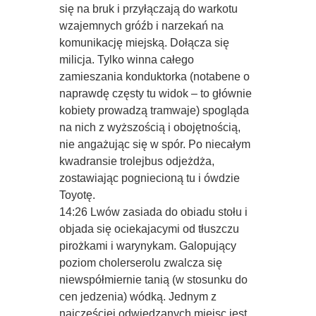
się na bruk i przyłączają do warkotu
wzajemnych gróźb i narzekań na
komunikację miejską. Dołącza się
milicja. Tylko winna całego
zamieszania konduktorka (notabene o
naprawdę częsty tu widok – to głównie
kobiety prowadzą tramwaje) spogląda
na nich z wyższością i obojętnością,
nie angażując się w spór. Po niecałym
kwadransie trolejbus odjeżdża,
zostawiając pogniecioną tu i ówdzie
Toyotę.
14:26 Lwów zasiada do obiadu stołu i
objada się ociekajacymi od tłuszczu
pirożkami i warynykam. Galopujący
poziom cholerserolu zwalcza się
niewspółmiernie tanią (w stosunku do
cen jedzenia) wódką. Jednym z
najczęściej odwiedzanych miejsc jest