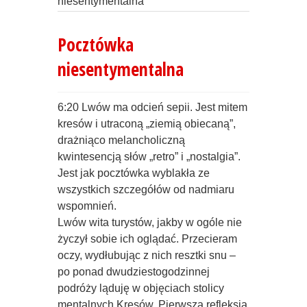
niesentymentalna
Pocztówka
niesentymentalna
6:20 Lwów ma odcień sepii. Jest mitem
kresów i utraconą „ziemią obiecaną”,
drażniąco melancholiczną
kwintesencją słów „retro” i „nostalgia”.
Jest jak pocztówka wyblakła ze
wszystkich szczegółów od nadmiaru
wspomnień.
Lwów wita turystów, jakby w ogóle nie
życzył sobie ich oglądać. Przecieram
oczy, wydłubując z nich resztki snu –
po ponad dwudziestogodzinnej
podróży ląduję w objęciach stolicy
mentalnych Kresów. Pierwsza refleksja