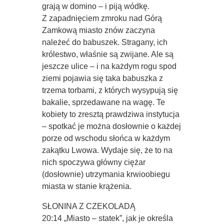
grają w domino – i piją wódkę.
Z zapadnięciem zmroku nad Górą
Zamkową miasto znów zaczyna
należeć do babuszek. Stragany, ich
królestwo, właśnie są zwijane. Ale są
jeszcze ulice – i na każdym rogu spod
ziemi pojawia się taka babuszka z
trzema torbami, z których wysypują się
bakalie, sprzedawane na wagę. Te
kobiety to zresztą prawdziwa instytucja
– spotkać je można dosłownie o każdej
porze od wschodu słońca w każdym
zakątku Lwowa. Wydaje się, że to na
nich spoczywa główny ciężar
(dosłownie) utrzymania krwioobiegu
miasta w stanie krążenia.
SŁONINA Z CZEKOLADĄ
20:14 „Miasto – statek”, jak je określa