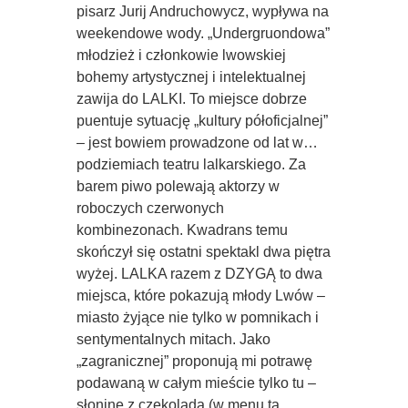
pisarz Jurij Andruchowycz, wypływa na
weekendowe wody. „Undergruondowa”
młodzież i członkowie lwowskiej
bohemy artystycznej i intelektualnej
zawija do LALKI. To miejsce dobrze
puentuje sytuację „kultury półoficjalnej”
– jest bowiem prowadzone od lat w…
podziemiach teatru lalkarskiego. Za
barem piwo polewają aktorzy w
roboczych czerwonych
kombinezonach. Kwadrans temu
skończył się ostatni spektakl dwa piętra
wyżej. LALKA razem z DZYGĄ to dwa
miejsca, które pokazują młody Lwów –
miasto żyjące nie tylko w pomnikach i
sentymentalnych mitach. Jako
„zagranicznej” proponują mi potrawę
podawaną w całym mieście tylko tu –
słoninę z czekoladą (w menu ta