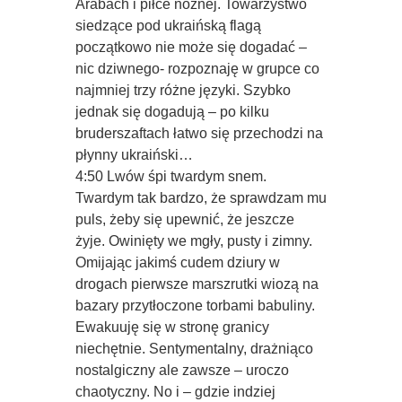
Arabach i piłce nożnej. Towarzystwo
siedzące pod ukraińską flagą
początkowo nie może się dogadać –
nic dziwnego- rozpoznaję w grupce co
najmniej trzy różne języki. Szybko
jednak się dogadują – po kilku
bruderszaftach łatwo się przechodzi na
płynny ukraiński…
4:50 Lwów śpi twardym snem.
Twardym tak bardzo, że sprawdzam mu
puls, żeby się upewnić, że jeszcze
żyje. Owinięty we mgły, pusty i zimny.
Omijając jakimś cudem dziury w
drogach pierwsze marszrutki wiozą na
bazary przytłoczone torbami babuliny.
Ewakuuję się w stronę granicy
niechętnie. Sentymentalny, drażniąco
nostalgiczny ale zawsze – uroczo
chaotyczny. No i – gdzie indziej