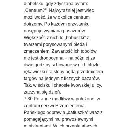
diabelsku, gdy zdyszana pytam:
„Centrum?”. Najwyraźniej jest więc
możliwość, że w okolice centrum
dotrzemy. Po każdym przystanku
nasępuje wymiana pasażerów.
Większość z nich to „babuszki” z
twarzami porysowanymi biedą i
zmęczeniem. Zawartość ich tobołów
nie jest drogocenna – najpóźniej za
dwie godziny schowane w nich bluzki,
rękawiczki i rajstopy będą przedmiotem
targów na jednym z licznych bazarów.
Tak, w ścisku i chaosie lwowskiej ulicy,
zaczyna się dzień.
7:30 Poranne modlitwy w położonej w
centrum cerkwi Przemienienia
Pańskiego odprawia „batiuszka” wraz z
pomagającymi mu prawosławnymi
ministrantami. W ich przeplatających