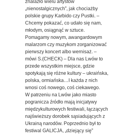
znalazło wielu artystów
„nienostalgicznych”, jak chociażby
polskie grupy Karbido czy Pustki. –
Chcemy pokazać, co udało się nam,
młodym, osiągnąć w sztuce.
Pomagamy nowym, awangardowym
malarzom czy muzykom zorganizować
pierwszy koncert albo wernisaż. –
mówi S.(CHECK) – Dla nas Lwów to
przede wszystkim miejsce, gdzie
spotykają się różne kultury – ukraińska,
polska, ormiańska…I każda z nich
wnosi coś nowego, coś ciekawego.
W patrzeniu na Lwów jako miasto
pogranicza źródło mają inicjatywy
międzykulturowych festiwali, łączących
najświeższy dorobek sąsiadujących z
Ukrainą narodów. Poprzednio był to
festiwal GALICJA, „dziejący się”