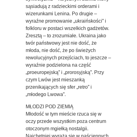
sąsiadują z radzieckimi orderami i
wizerunkami Lenina. Po drugie –
wyraźne promowanie „ukraińskości” i
folkloru w postaci wszelkich gadżetów.
Zresztą – to zrozumiałe. Ukraina jako
twór państwowy jest nie dość, że
młoda, nie dość, że po świeżych
rewolucyjnych przejściach, to jeszcze –
wyraźnie podzielona na część
„proeuropejską” i „prorosyjską”. Przy
czym Lwów jest mieszanką
przenikających się sfer „retro” i
„młodego Lwowa”.
MŁODZI POD ZIEMIĄ
Młodość w tym mieście rzuca się w
oczy przede wszystkim poza centrum
otoczonym mgiełką nostalgii.
Najchętniej wyraża się w naściennych