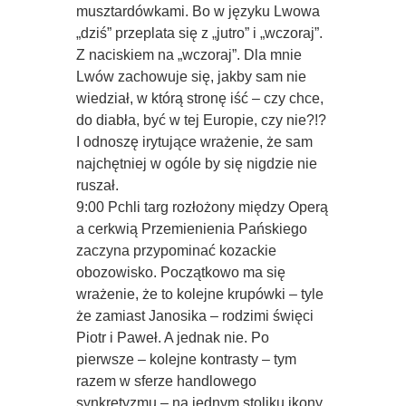
musztardówkami. Bo w języku Lwowa
„dziś” przeplata się z „jutro” i „wczoraj”.
Z naciskiem na „wczoraj”. Dla mnie
Lwów zachowuje się, jakby sam nie
wiedział, w którą stronę iść – czy chce,
do diabła, być w tej Europie, czy nie?!?
I odnoszę irytujące wrażenie, że sam
najchętniej w ogóle by się nigdzie nie
ruszał.
9:00 Pchli targ rozłożony między Operą
a cerkwią Przemienienia Pańskiego
zaczyna przypominać kozackie
obozowisko. Początkowo ma się
wrażenie, że to kolejne krupówki – tyle
że zamiast Janosika – rodzimi święci
Piotr i Paweł. A jednak nie. Po
pierwsze – kolejne kontrasty – tym
razem w sferze handlowego
synkretyzmu – na jednym stoliku ikony