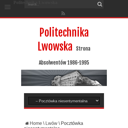
Politechnika Lwowska
Politechnika
Lwowska
Strona
Absolwentów 1986-1995
Home
\
Lwów
\
Pocztówka