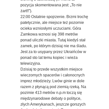
pozycja skomentowana jest: „To nie
żart!!”).
22:00 Ostatnie spojrzenie. Brzmi trochę
patetycznie, ale miejsce też pozornie
ocieka wzniosłymi uczuciami. Góra
Zamkowa wznosi się 398 metrów
ponad uliczki miasta. Tutaj kiedyś stał
zamek, po którym dzisiaj nie ma śladu.
Jest za to usypany przez Ukraińców w
ponad sto lat temu kopiec i wieża
telewizyjna.
Dzisiaj to przede wszystkim miejsce
wieczornych spacerów i całonocnych
imprez młodzieży. Lwów ginie w dole
razem z płynącą pod ziemią rzeką. Na
pozimie 413 metrów n.p.m toczą się
międzynarodowe debaty o polityce,
złych Amerykanach, jeszcze gorszych