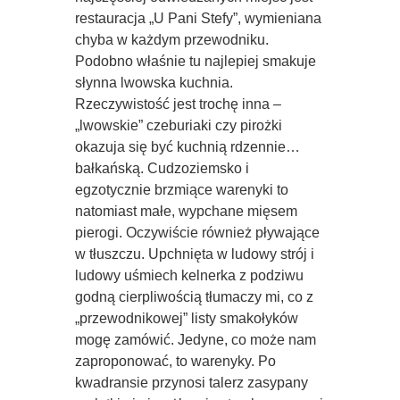
restauracja „U Pani Stefy”, wymieniana
chyba w każdym przewodniku.
Podobno właśnie tu najlepiej smakuje
słynna lwowska kuchnia.
Rzeczywistość jest trochę inna –
„lwowskie” czeburiaki czy pirożki
okazuja się być kuchnią rdzennie…
bałkańską. Cudzoziemsko i
egzotycznie brzmiące warenyki to
natomiast małe, wypchane mięsem
pierogi. Oczywiście również pływające
w tłuszczu. Upchnięta w ludowy strój i
ludowy uśmiech kelnerka z podziwu
godną cierpliwością tłumaczy mi, co z
„przewodnikowej” listy smakołyków
mogę zamówić. Jedyne, co może nam
zaproponować, to warenyky. Po
kwadransie przynosi talerz zasypany