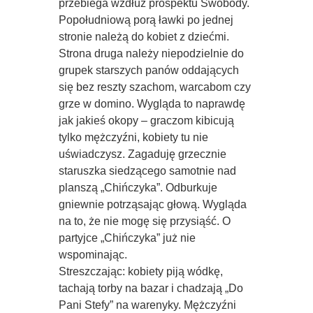
przebiega wzdłuż prospektu Swobody.
Popołudniową porą ławki po jednej
stronie należą do kobiet z dziećmi.
Strona druga należy niepodzielnie do
grupek starszych panów oddających
się bez reszty szachom, warcabom czy
grze w domino. Wygląda to naprawdę
jak jakieś okopy – graczom kibicują
tylko mężczyźni, kobiety tu nie
uświadczysz. Zagaduję grzecznie
staruszka siedzącego samotnie nad
planszą „Chińczyka”. Odburkuje
gniewnie potrząsając głową. Wygląda
na to, że nie mogę się przysiąść. O
partyjce „Chińczyka” już nie
wspominając.
Streszczając: kobiety piją wódkę,
tachają torby na bazar i chadzają „Do
Pani Stefy” na warenyky. Mężczyźni