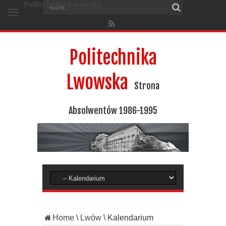
Politechnika Lwowska
Politechnika
Lwowska
Strona
Absolwentów 1986-1995
Home
\
Lwów
\
Kalendarium