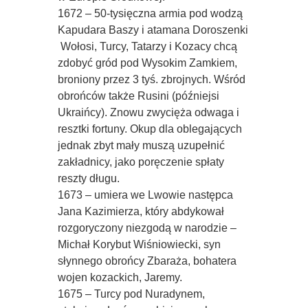
1672 – 50-tysięczna armia pod wodzą
Kapudara Baszy i atamana Doroszenki
 Wołosi, Turcy, Tatarzy i Kozacy chcą
zdobyć gród pod Wysokim Zamkiem,
broniony przez 3 tyś. zbrojnych. Wśród
obrońców także Rusini (późniejsi
Ukraińcy). Znowu zwycięża odwaga i
resztki fortuny. Okup dla oblegających
jednak zbyt mały muszą uzupełnić
zakładnicy, jako poręczenie spłaty
reszty długu.
1673 – umiera we Lwowie następca
Jana Kazimierza, który abdykował
rozgoryczony niezgodą w narodzie –
Michał Korybut Wiśniowiecki, syn
słynnego obrońcy Zbaraża, bohatera
wojen kozackich, Jaremy.
1675 – Turcy pod Nuradynem,