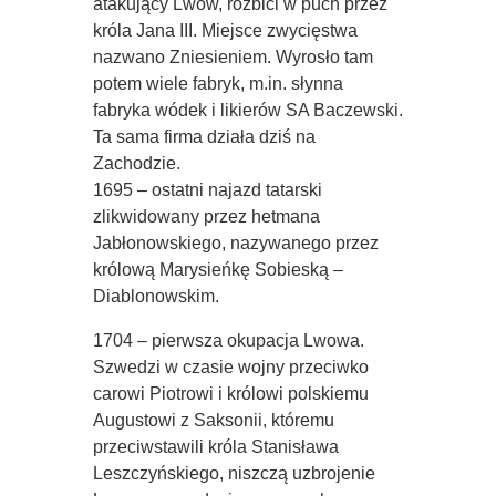
atakujący Lwów, rozbici w puch przez
króla Jana III. Miejsce zwycięstwa
nazwano Zniesieniem. Wyrosło tam
potem wiele fabryk, m.in. słynna
fabryka wódek i likierów SA Baczewski.
Ta sama firma działa dziś na
Zachodzie.
1695 – ostatni najazd tatarski
zlikwidowany przez hetmana
Jabłonowskiego, nazywanego przez
królową Marysieńkę Sobieską –
Diablonowskim.
1704 – pierwsza okupacja Lwowa.
Szwedzi w czasie wojny przeciwko
carowi Piotrowi i królowi polskiemu
Augustowi z Saksonii, któremu
przeciwstawili króla Stanisława
Leszczyńskiego, niszczą uzbrojenie