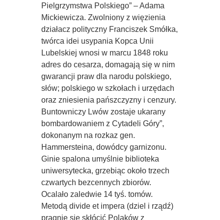
Pielgrzymstwa Polskiego” – Adama
Mickiewicza. Zwolniony z więzienia
działacz polityczny Franciszek Smółka,
twórca idei usypania Kopca Unii
Lubelskiej wnosi w marcu 1848 roku
adres do cesarza, domagają się w nim
gwarancji praw dla narodu polskiego,
słów; polskiego w szkołach i urzędach
oraz zniesienia pańszczyzny i cenzury.
Buntowniczy Lwów zostaje ukarany
bombardowaniem z Cytadeli Góry”,
dokonanym na rozkaz gen.
Hammersteina, dowódcy garnizonu.
Ginie spalona umyślnie biblioteka
uniwersytecka, grzebiąc około trzech
czwartych bezcennych zbiorów.
Ocalało zaledwie 14 tyś. tomów.
Metodą divide et impera (dziel i rządź)
pragnie się skłócić Polaków z