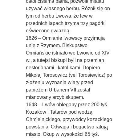
catolicissima patria, pozwolił miastu
używać własnego herbu. Różnił się on
tym od herbu Lwowa, że lew w
przednich łapach trzyma trzy pagórki
oświecone gwiazdą.
1626 – Ormianie lwowscy przyjmują
unię z Rzymem. Biskupstwo
Ormiańskie istniało we Lwowie od XIV
w., a tutejsi biskupi byli na przemian
nestorianami i katolikami. Dopiero
Mikołaj Torosowicz (vel Torosiewicz) po
złożeniu wyznania wiary przed
papieżem Urbanem VII został
mianowany arcybiskupem.
1648 – Lwów oblegany przez 200 tyś.
Kozaków i Tatarów pod wodzą
Chmielnickiego, przywódcy kozackiego
powstania. Odwaga i bogactwo ratują
miasto. Okup w wysokości 65 tyś.