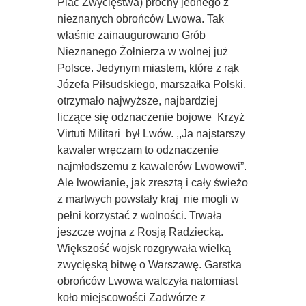
Plac Zwycięstwa) prochy jednego z
nieznanych obrońców Lwowa. Tak
właśnie zainaugurowano Grób
Nieznanego Żołnierza w wolnej już
Polsce. Jedynym miastem, które z rąk
Józefa Piłsudskiego, marszałka Polski,
otrzymało najwyższe, najbardziej
liczące się odznaczenie bojowe  Krzyż
Virtuti Militari  był Lwów. ,,Ja najstarszy
kawaler wręczam to odznaczenie
najmłodszemu z kawalerów Lwowowi”.
Ale lwowianie, jak zresztą i cały świeżo
z martwych powstały kraj  nie mogli w
pełni korzystać z wolności. Trwała
jeszcze wojna z Rosją Radziecką.
Większość wojsk rozgrywała wielką
zwycięską bitwę o Warszawę. Garstka
obrońców Lwowa walczyła natomiast
koło miejscowości Zadwórze z