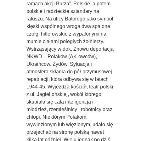
ramach akcji Burza”. Polskie, a potem
polskie i radzieckie sztandary na
ratuszu. Na ulicy Batorego jako symbol
klęski wspólnego wroga dwa spalone
czołgi hitlerowskie z wypalonymi na
mumie ciałami poległych żołnierzy.
Wstrząsający widok. Znowu deportacja
NKWD – Polaków (AK-owców),
Ukraińców, Żydów. Sytuacja i
atmosfera skłania do pół-przymusowej
repatriacji, która odbywa się w latach
1944-45. Wyjeżdża kościół, teatr polski
z ul. Jagiellońskiej, wokół którego
skupiała się cała inteligencja i
młodzież, rzemieślnicy i robotnicy oraz
chłopi. Niektórym Polakom,
wywiezionym lub więzionym, udało się
przejechać na stronę polską nawet
kilka lat później. Wielu jednak po dziś