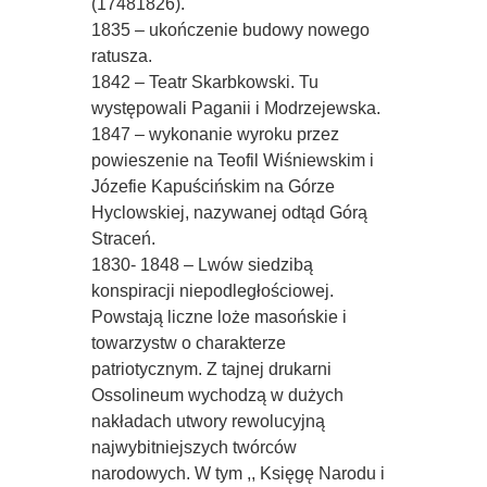
(17481826).
1835 – ukończenie budowy nowego
ratusza.
1842 – Teatr Skarbkowski. Tu
występowali Paganii i Modrzejewska.
1847 – wykonanie wyroku przez
powieszenie na Teofil Wiśniewskim i
Józefie Kapuścińskim na Górze
Hyclowskiej, nazywanej odtąd Górą
Straceń.
1830- 1848 – Lwów siedzibą
konspiracji niepodległościowej.
Powstają liczne loże masońskie i
towarzystw o charakterze
patriotycznym. Z tajnej drukarni
Ossolineum wychodzą w dużych
nakładach utwory rewolucyjną
najwybitniejszych twórców
narodowych. W tym ,, Księgę Narodu i