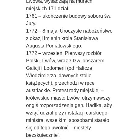
Lwowa, wysadzają na murach
miejskich 171 dział.
1761 – ukończenie budowy soboru św.
Jury.
1772 – 8 maja. Uroczyste nabożeństwo
z okazji imienin króla Stanisława
Augusta Poniatowskiego.
1772 – wrzesień. Pierwszy rozbiór
Polski. Lwów, wraz z tzw. obszarem
Galicji i Lodomerii (od Halicza i
Włodzimierza, dawnych stolic
książęcych), przechodzi w ręce
austriackie. Protest rady miejskiej –
królewskie miasto Lwów, otrzymawszy
ongiś rozporządzenia gen. Hadika, aby
wziąć udział przy instalacji carskiego
ministra, wszelkimi sposobami starało
się od tego uwolnić – niestety
bezskutecznie”.