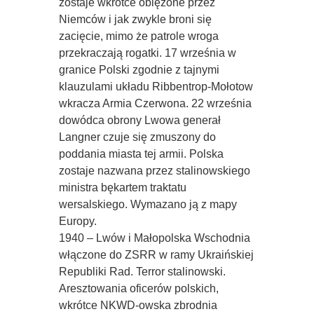
zostaje wkrótce oblężone przez
Niemców i jak zwykle broni się
zacięcie, mimo że patrole wroga
przekraczają rogatki. 17 września w
granice Polski zgodnie z tajnymi
klauzulami układu Ribbentrop-Mołotow
wkracza Armia Czerwona. 22 września
dowódca obrony Lwowa generał
Langner czuje się zmuszony do
poddania miasta tej armii. Polska
zostaje nazwana przez stalinowskiego
ministra bękartem traktatu
wersalskiego. Wymazano ją z mapy
Europy.
1940 – Lwów i Małopolska Wschodnia
włączone do ZSRR w ramy Ukraińskiej
Republiki Rad. Terror stalinowski.
Aresztowania oficerów polskich,
wkrótce NKWD-owska zbrodnia