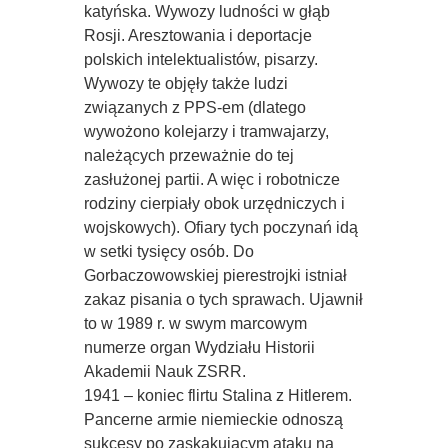
katyńska. Wywozy ludności w głąb
Rosji. Aresztowania i deportacje
polskich intelektualistów, pisarzy.
Wywozy te objęły także ludzi
związanych z PPS-em (dlatego
wywożono kolejarzy i tramwajarzy,
należących przeważnie do tej
zasłużonej partii. A więc i robotnicze
rodziny cierpiały obok urzędniczych i
wojskowych). Ofiary tych poczynań idą
w setki tysięcy osób. Do
Gorbaczowowskiej pierestrojki istniał
zakaz pisania o tych sprawach. Ujawnił
to w 1989 r. w swym marcowym
numerze organ Wydziału Historii
Akademii Nauk ZSRR.
1941 – koniec flirtu Stalina z Hitlerem.
Pancerne armie niemieckie odnoszą
sukcesy po zaskakującym ataku na