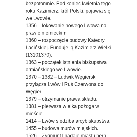
bezpotomnie. Pod koniec kwietnia tego
roku Kazimierz, król Polski, pojawia się
we Lwowie.
1356 – lokowanie nowego Lwowa na
prawie niemieckim.
1360 – rozpoczęcie budowy Katedry
Łacińskiej. Funduje ją Kazimierz Wielki
(13101370).
1363 – początek istnienia biskupstwa
ormiańskiego we Lwowie.
1370 – 1382 – Ludwik Węgierski
przyłącza Lwów i Ruś Czerwoną do
Węgier.
1379 – otrzymanie prawa składu.
1381 – pierwsza wielka pożoga w
mieście.
1414 – Lwów siedziba arcybiskupstwa.
1455 – budowa murów miejskich.
1526 – Zygmunt I nadaje miastu herb.