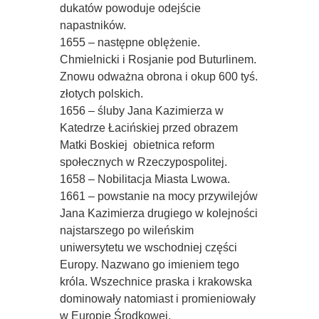
dukatów powoduje odejście
napastników.
1655 – następne oblężenie.
Chmielnicki i Rosjanie pod Buturlinem.
Znowu odważna obrona i okup 600 tyś.
złotych polskich.
1656 – śluby Jana Kazimierza w
Katedrze Łacińskiej przed obrazem
Matki Boskiej  obietnica reform
społecznych w Rzeczypospolitej.
1658 – Nobilitacja Miasta Lwowa.
1661 – powstanie na mocy przywilejów
Jana Kazimierza drugiego w kolejności
najstarszego po wileńskim
uniwersytetu we wschodniej części
Europy. Nazwano go imieniem tego
króla. Wszechnice praska i krakowska
dominowały natomiast i promieniowały
w Europie Środkowej.