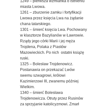
1249 – pierwsza wzmianka o istnieniu
miasta Lwowa.
1261 – zburzenie zamku i fortyfikacji
Lwowa przez księcia Lwa na żądanie
chana tatarskiego.
1301 – śmierć księcia Lwa. Pochowany
w klasztorze Bazylianów w Ławrowie.
Rządy jego córki Marii i jej męża
Trojdena, Polaka z Piastów
Mazowieckich. Po nich  ostatni książę
ruski.
1325 – Bolesław Trojdenowicz.
Postanawia on przekazać Lwów
swemu szwagrowi, królowi
Kazimierzowi III, zwanemu później
Wielkim.
1340 – śmierć Bolesława
Trojdenowicza. Otruty przez Rusinów
za sprzyjanie katolicyzmowi. Zmarł