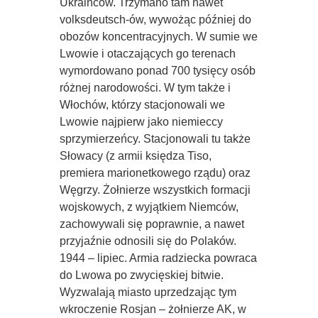
Ukraińców. Trzymano tam nawet
volksdeutsch-ów, wywożąc później do
obozów koncentracyjnych. W sumie we
Lwowie i otaczających go terenach
wymordowano ponad 700 tysięcy osób
różnej narodowości. W tym także i
Włochów, którzy stacjonowali we
Lwowie najpierw jako niemieccy
sprzymierzeńcy. Stacjonowali tu także
Słowacy (z armii księdza Tiso,
premiera marionetkowego rządu) oraz
Węgrzy. Żołnierze wszystkich formacji
wojskowych, z wyjątkiem Niemców,
zachowywali się poprawnie, a nawet
przyjaźnie odnosili się do Polaków.
1944 – lipiec. Armia radziecka powraca
do Lwowa po zwycięskiej bitwie.
Wyzwalają miasto uprzedzając tym
wkroczenie Rosjan – żołnierze AK, w