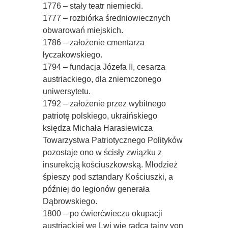
1776 – stały teatr niemiecki.
1777 – rozbiórka średniowiecznych
obwarowań miejskich.
1786 – założenie cmentarza
łyczakowskiego.
1794 – fundacja Józefa II, cesarza
austriackiego, dla zniemczonego
uniwersytetu.
1792 – założenie przez wybitnego
patriotę polskiego, ukraińskiego
księdza Michała Harasiewicza
Towarzystwa Patriotycznego Polityków 
pozostaje ono w ścisły związku z
insurekcją kościuszkowską. Młodzież
śpieszy pod sztandary Kościuszki, a
później do legionów generała
Dąbrowskiego.
1800 – po ćwierćwieczu okupacji
austriackiej we Lwi wie radca tajny von